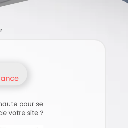
e
rmance
rnaute pour se
de votre site ?