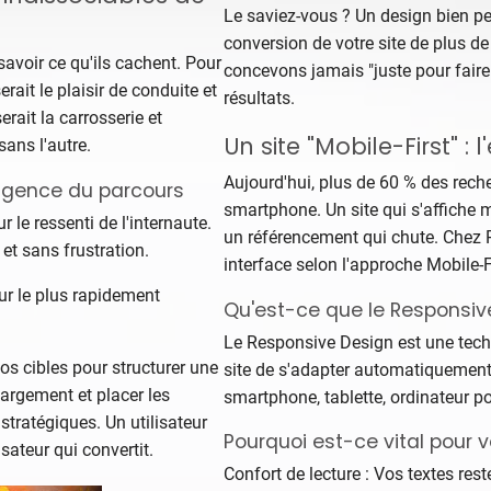
Le saviez-vous ? Un design bien pe
conversion de votre site de plus d
avoir ce qu'ils cachent. Pour
concevons jamais "juste pour faire
serait le plaisir de conduite et
résultats.
rait la carrosserie et
Un site "Mobile-First" : 
sans l'autre.
Aujourd'hui, plus de 60 % des reche
elligence du parcours
smartphone. Un site qui s'affiche m
r le ressenti de l'internaute.
un référencement qui chute. Chez 
 et sans frustration.
interface selon l'approche Mobile-F
eur le plus rapidement
Qu'est-ce que le Responsiv
Le Responsive Design est une tech
s cibles pour structurer une
site de s'adapter automatiquement à 
argement et placer les
smartphone, tablette, ordinateur p
stratégiques. Un utilisateur
Pourquoi est-ce vital pour v
isateur qui convertit.
Confort de lecture : Vos textes rest