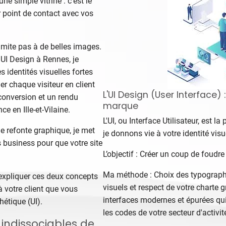
ne simple vitrine : c'est le
r point de contact avec vos
imite pas à de belles images.
UI Design à Rennes, je
s identités visuelles fortes
er chaque visiteur en client
L'UI Design (User Interface) 
conversion et un rendu
marque
e en Ille-et-Vilaine.
L'UI, ou Interface Utilisateur, est la
ne refonte graphique, je met
je donnons vie à votre identité visu
s business pour que votre site
L’objectif : Créer un coup de foudre 
Ma méthode : Choix des typographi
 expliquer ces deux concepts
visuels et respect de votre charte 
à votre client que vous
interfaces modernes et épurées qui 
hétique (UI).
les codes de votre secteur d'activit
rs indissociables de