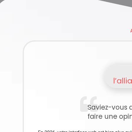
l’all
Saviez-vous q
faire une opin