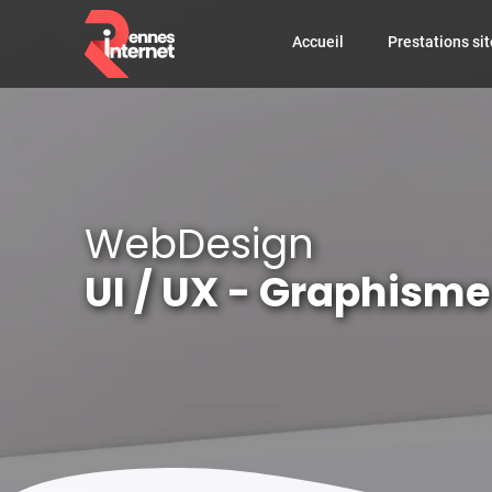
Accueil
Prestations sit
WebDesign
UI / UX - Graphisme