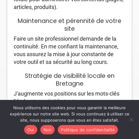
articles, produits).
Maintenance et pérennité de votre
site
Faire un site professionnel demande de la
continuité. En me confiant la maintenance,
vous assurez la mise à jour constante de
votre outil et sa sécurité au long cours.
Stratégie de visibilité locale en
Bretagne
J'augmente vos positions sur les mots-clés
liés à votre activité et votre zone
Nous utilisons des cookies pour vous garantir la meilleure
géographique. C'est cette expertise qui
expérience sur notre site web. Si vous continuez à utiliser ce
permet à de nombreux artisans et
site, nous supposerons que vous en êtes satisfait.
commerçants de me faire confiance depuis
Oui
Non
Politique de confidentialité
plus de deux décennies.