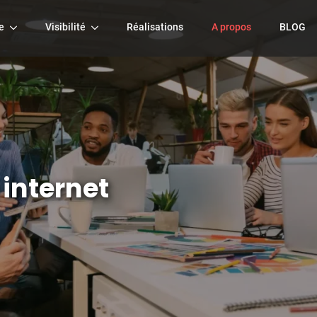
e
Visibilité
Réalisations
A propos
BLOG
internet