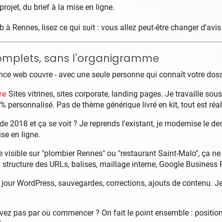
projet, du brief à la mise en ligne.
 à Rennes, lisez ce qui suit : vous allez peut-être changer d'avi
 complets, sans l'organigramme
ce web couvre - avec une seule personne qui connaît votre doss
re
Sites vitrines, sites corporate, landing pages. Je travaille so
 % personnalisé. Pas de thème générique livré en kit, tout est réa
de 2018 et ça se voit ? Je reprends l'existant, je modernise le desi
se en ligne.
e visible sur "plombier Rennes" ou "restaurant Saint-Malo", ça ne 
 structure des URLs, balises, maillage interne, Google Business P
jour WordPress, sauvegardes, corrections, ajouts de contenu. Je r
ez pas par où commencer ? On fait le point ensemble : positionne