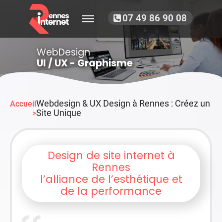
07 49 86 90 08
WebDesign
UI / UX - Graphisme
Webdesign & UX Design à Rennes : Créez un
Accueil
Site Unique
>
Design de site internet à
Rennes
l’alliance de l’esthétique et
de la performance